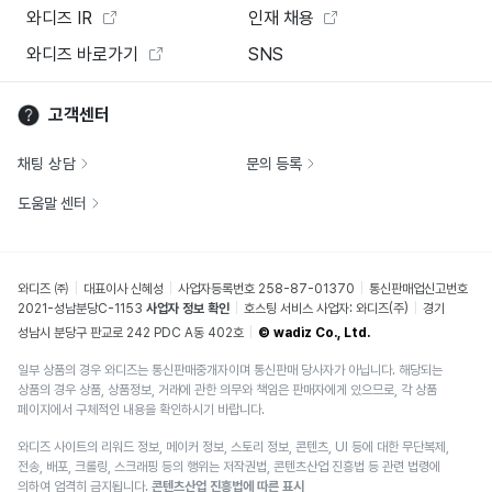
와디즈 IR
인재 채용
와디즈 바로가기
SNS
고객센터
채팅 상담
문의 등록
도움말 센터
와디즈 ㈜
대표이사 신혜성
사업자등록번호 258-87-01370
통신판매업신고번호
2021-성남분당C-1153
사업자 정보 확인
호스팅 서비스 사업자: 와디즈(주)
경기
성남시 분당구 판교로 242 PDC A동 402호
© wadiz Co., Ltd.
일부 상품의 경우 와디즈는 통신판매중개자이며 통신판매 당사자가 아닙니다. 해당되는
상품의 경우 상품, 상품정보, 거래에 관한 의무와 책임은 판매자에게 있으므로, 각 상품
페이지에서 구체적인 내용을 확인하시기 바랍니다.
와디즈 사이트의 리워드 정보, 메이커 정보, 스토리 정보, 콘텐츠, UI 등에 대한 무단복제,
전송, 배포, 크롤링, 스크래핑 등의 행위는 저작권법, 콘텐츠산업 진흥법 등 관련 법령에
의하여 엄격히 금지됩니다.
콘텐츠산업 진흥법에 따른 표시