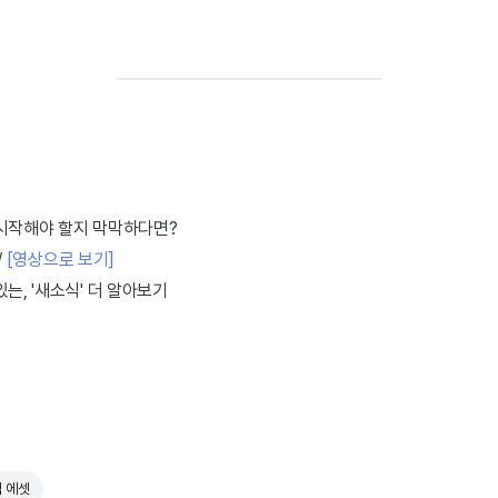
 시작해야 할지 막막하다면?
/
[영상으로 보기]
는, '새소식' 더 알아보기
 에셋