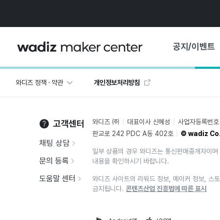
공지/이벤트
와디즈 정책 · 약관
개인정보처리방침
공지사항
와디즈
기획전·혜택
와디즈 ㈜
대표이사 신혜성
사업자등록번호 2
고객센터
보도자료
마이 와디즈
판교로 242 PDC A동 402호
© wadiz Co.
기획전 캘린더
채팅 상담
일부 상품의 경우 와디즈는 통신판매중개자이며 
중요 업데이트
신뢰센터
문의 등록
내용을 확인하시기 바랍니다.
지원사업
도움말 센터
와디즈 사이트의 리워드 정보, 메이커 정보, 스토
금지됩니다.
콘텐츠산업 진흥법에 따른 표시