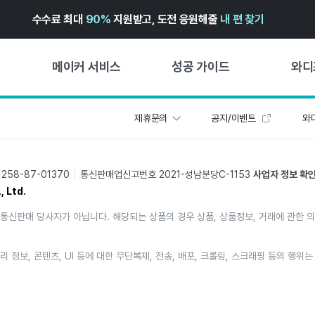
수수료 최대
90%
지원받고, 도전 응원해줄
내 편 찾기
메이커 서비스
성공 가이드
와디
제휴문의
공지/이벤트
와디
메이커 지원 서비스
펀딩 성공 가이드
첫 시작
와디즈 광고센터 ↗︎
서비스 가이드
유형별 
58-87-01370
통신판매업신고번호 2021-성남분당C-1153
사업자 정보 확
경험형
도움말센터 ↗︎
와디즈 스쿨
, Ltd.
창작형
와디즈 어워즈 ↗︎
성공 스토리
통신판매 당사자가 아닙니다. 해당되는 상품의 경우 상품, 상품정보, 거래에 관한 
비즈니스
FOR GLOBAL MAKER
펀딩 인
ENGLISH GUIDE
리 정보, 콘텐츠, UI 등에 대한 무단복제, 전송, 배포, 크롤링, 스크래핑 등의 행
中文指南
한국어 가이드