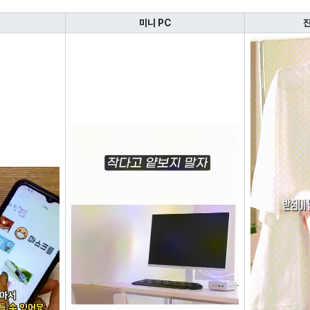
미니 PC
진