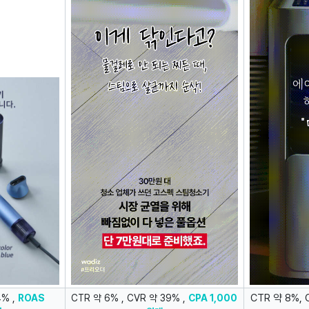
CTR 약 8%, 
4% ,
ROAS
CTR 약 6% , CVR 약 39% ,
CPA 1,000