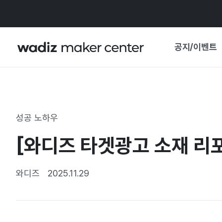
공지/이벤트
공지사항
와디즈
기획전·혜택
성공 노하우
보도자료
마이 와디즈
[와디즈 타겟광고 소재 리포
기획전 캘린더
중요 업데이트
신뢰센터
와디즈
2025.11.29
지원사업