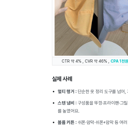
CTR 약 4% , CVR 약 46% ,
CPA 1천
실제 사례
멀티 행거 :
단순한 옷 정리 도구를 넘어, 
스텐 냄비 :
구성품을 뚜껑·프라이팬·그릴
를 높였어요.
볼륨 커튼 :
쉬폰·암막·쉬폰+암막 등 여