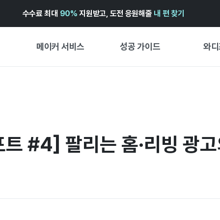
수수료 최대
90%
지원받고, 도전 응원해줄
내 편 찾기
메이커 서비스
성공 가이드
와디
메이커 지원 서비스
펀딩 성공 가이드
펀딩 인
와디즈 광고센터 ↗︎
서비스 가이드
와디즈
펀딩
도움말센터 ↗︎
와디즈 스쿨
트 #4] 팔리는 홈·리빙 광고
프리오더
와디즈 어워즈 ↗︎
성공 스토리
스토어
FOR GLOBAL MAKER
시작 가
ENGLISH GUIDE
경험형
中文指南
창작형
한국어 가이드
비즈니스