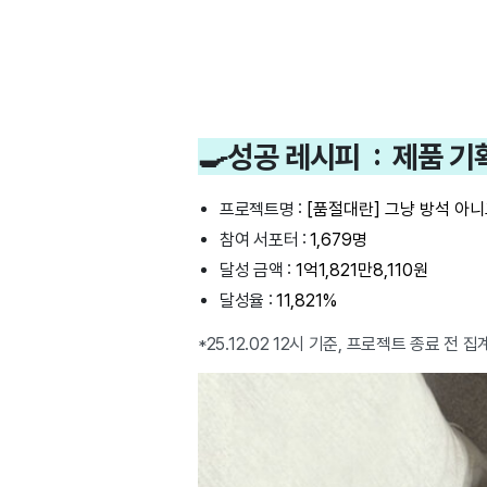
🍳성공 레시피 : 제품 
프로젝트명 :
[품절대란] 그냥 방석 아니
참여 서포터 :
1,679명
달성 금액 :
1억1,821만8,110원
달성율 :
11,821%
*25.12.02 12시 기준, 프로젝트 종료 전