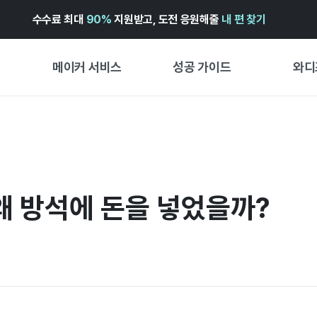
수수료 최대
90%
지원받고, 도전 응원해줄
내 편 찾기
메이커 서비스
성공 가이드
와디
메이커 지원 서비스
펀딩 성공 가이드
첫 시작
와디즈 광고센터 ↗︎
서비스 가이드
유형별 
경험형
도움말센터 ↗︎
와디즈 스쿨
왜 방석에 돈을 넣었을까?
창작형
와디즈 어워즈 ↗︎
성공 스토리
비즈니스
FOR GLOBAL MAKER
펀딩 인
ENGLISH GUIDE
中文指南
한국어 가이드