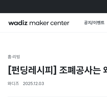
공지/이벤트
공지사항
와디즈
기획전·혜택
홈·리빙
보도자료
마이 와디즈
[펀딩레시피] 조폐공사는 
기획전 캘린더
중요 업데이트
신뢰센터
와디즈
2025.12.03
지원사업