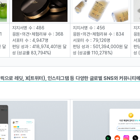
지지서명 수 : 486
지지서명 수 : 456
지지
1
응원•의견•체험리뷰 수 : 368
응원•의견•체험리뷰 수 : 834
응원
서포터 수 : 4,947명
서포터 수 : 79,126명
서포
원 달
펀딩 성과 : 418,974,401원 달
펀딩 성과 : 501,394,000원 달
펀딩
성 (성공률 83,794%)
성 (성공률 110,278%)
성 
릭으로 레딧, X(트위터), 인스타그램 등 다양한 글로벌 SNS와 커뮤니티