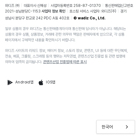
와디즈 ㈜
대표이사 신혜성
사업자등록번호 258-87-01370
통신판매업신고번호
2021-성남분당C-1153
사업자 정보 확인
호스팅 서비스 사업자: 와디즈(주)
경기
성남시 분당구 판교로 242 PDC A동 402호
© wadiz Co., Ltd.
일부 상품의 경우 와디즈는 통신판매중개자이며 통신판매 당사자가 아닙니다. 해당되는
상품의 경우 상품, 상품정보, 거래에 관한 의무와 책임은 판매자에게 있으므로, 각 상품
페이지에서 구체적인 내용을 확인하시기 바랍니다.
와디즈 사이트의 리워드 정보, 메이커 정보, 스토리 정보, 콘텐츠, UI 등에 대한 무단복제,
전송, 배포, 크롤링, 스크래핑 등의 행위는 저작권법, 콘텐츠산업 진흥법 등 관련 법령에
의하여 엄격히 금지됩니다.
콘텐츠산업 진흥법에 따른 표시
Android앱
IOS앱
한국어