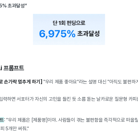
75% 초과달성”
Ai 프롬프트
'으로 손가락 멈추게 하기]
"우리 제품 좋아요"라는 설명 대신 "아직도 불편하
입력하면 서포터가 자신의 고민을 들킨 듯 소름 돋는 날카로운 질문형 카피를
프트
: "우리 제품은 [제품명]이야. 사람들이 겪는 불편함을 즉각적으로 떠올릴 
피 5개만 써줘."