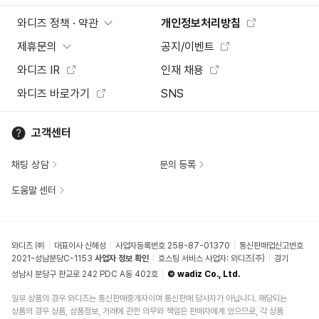
와디즈 정책 · 약관
개인정보처리방침
제휴문의
공지/이벤트
와디즈 IR
인재 채용
와디즈 바로가기
SNS
고객센터
채팅 상담
문의 등록
도움말 센터
와디즈 ㈜
대표이사 신혜성
사업자등록번호 258-87-01370
통신판매업신고번호
2021-성남분당C-1153
사업자 정보 확인
호스팅 서비스 사업자: 와디즈(주)
경기
성남시 분당구 판교로 242 PDC A동 402호
© wadiz Co., Ltd.
일부 상품의 경우 와디즈는 통신판매중개자이며 통신판매 당사자가 아닙니다. 해당되는
상품의 경우 상품, 상품정보, 거래에 관한 의무와 책임은 판매자에게 있으므로, 각 상품