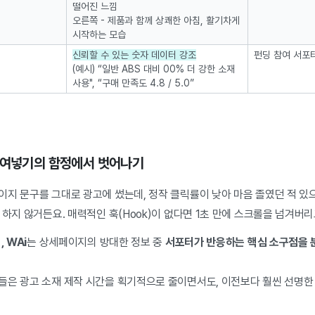
떨어진 느낌
오른쪽 - 제품과 함께 상쾌한 아침, 활기차게
시작하는 모습
신뢰할 수 있는 숫자 데이터 강조
펀딩 참여 서포터
(예시) “일반 ABS 대비 00% 더 강한 소재
사용", “구매 만족도 4.8 / 5.0”
붙여넣기의 함정에서 벗어나기
이지 문구를 그대로 광고에 썼는데, 정작 클릭률이 낮아 마음 졸였던 적 있
 하지 않거든요. 매력적인 훅(Hook)이 없다면 1초 만에 스크롤을 넘겨버
 WAi
는 상세페이지의 방대한 정보 중
서포터가 반응하는 핵심 소구점을 
들은 광고 소재 제작 시간을 획기적으로 줄이면서도, 이전보다 훨씬 선명한