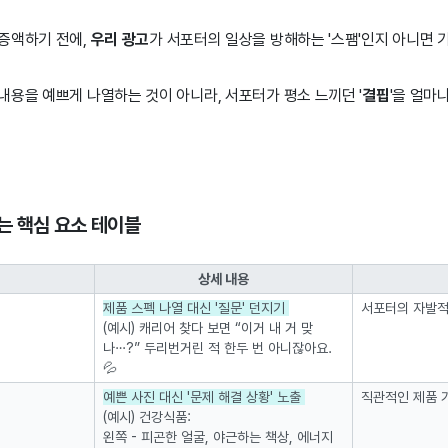
증액하기 전에,
우리 광고
가 서포터의 일상을 방해하는 '스팸'인지 아니면 기
내용을 예쁘게 나열하는 것이 아니라, 서포터가 평소 느끼던 '
결핍
'을 얼마
는 핵심
요소 테이블
상세 내용
제품 스펙 나열 대신 '질문' 던지기
서포터의 자발적
(예시) 캐리어 찾다 보면 “이거 내 거 맞
나…?” 두리번거린 적 한두 번 아니잖아요.
💦
예쁜 사진 대신 '문제 해결 상황' 노출
직관적인 제품 
(예시) 건강식품:
왼쪽 - 피곤한 얼굴, 야근하는 책상, 에너지