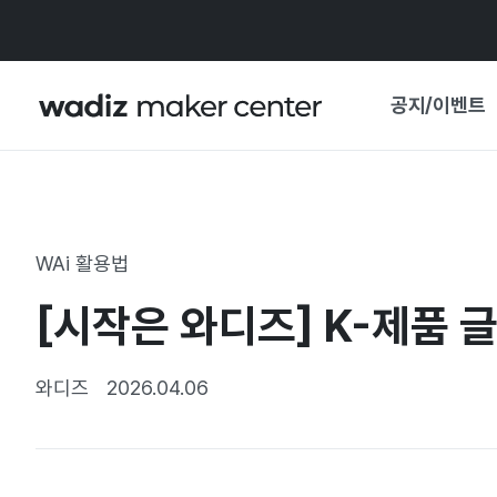
공지/이벤트
공지사항
와디즈
기획전·혜택
WAi 활용법
보도자료
마이 와디즈
[시작은 와디즈] K-제품 
기획전 캘린더
중요 업데이트
신뢰센터
와디즈
2026.04.06
지원사업