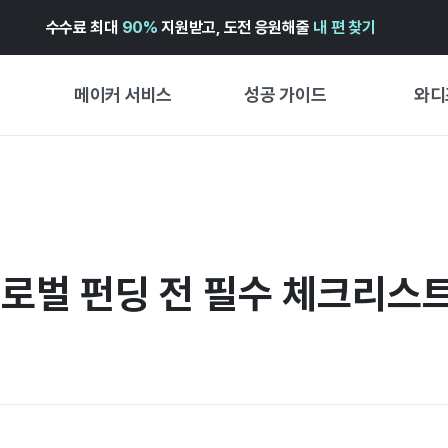
수수료 최대
90%
지원받고, 도전 응원해줄
내 편 찾기
메이커 서비스
성공 가이드
와디
메이커 지원 서비스
펀딩 성공 가이드
첫 시작
와디즈 광고센터 ↗︎
서비스 가이드
유형별 
경험형
도움말센터 ↗︎
와디즈 스쿨
글로벌 펀딩 전 필수 체크리스
창작형
와디즈 어워즈 ↗︎
성공 스토리
비즈니스
FOR GLOBAL MAKER
펀딩 인
ENGLISH GUIDE
中文指南
한국어 가이드