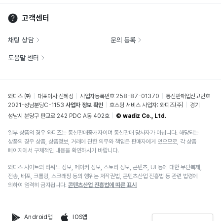
고객센터
채팅 상담
문의 등록
도움말 센터
와디즈 ㈜
대표이사 신혜성
사업자등록번호 258-87-01370
통신판매업신고번호
2021-성남분당C-1153
사업자 정보 확인
호스팅 서비스 사업자: 와디즈(주)
경기
성남시 분당구 판교로 242 PDC A동 402호
© wadiz Co., Ltd.
일부 상품의 경우 와디즈는 통신판매중개자이며 통신판매 당사자가 아닙니다. 해당되는
상품의 경우 상품, 상품정보, 거래에 관한 의무와 책임은 판매자에게 있으므로, 각 상품
페이지에서 구체적인 내용을 확인하시기 바랍니다.
와디즈 사이트의 리워드 정보, 메이커 정보, 스토리 정보, 콘텐츠, UI 등에 대한 무단복제,
전송, 배포, 크롤링, 스크래핑 등의 행위는 저작권법, 콘텐츠산업 진흥법 등 관련 법령에
의하여 엄격히 금지됩니다.
콘텐츠산업 진흥법에 따른 표시
Android앱
IOS앱