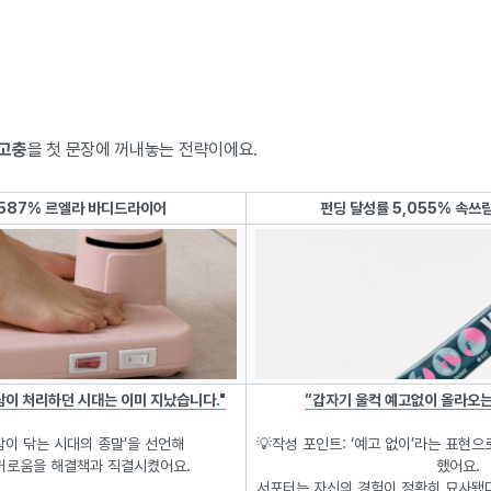
 고충
을 첫 문장에 꺼내놓는 전략이에요.
,587% 르엘라 바디드라이어
펀딩 달성률 5,055% 속쓰
람이 처리하던 시대는 이미 지났습니다."
“갑자기 울컥 예고없이 올라오
사람이 닦는 시대의 종말’을 선언해
💡작성 포인트: ‘예고 없이’라는 표현
거로움을 해결책과 직결시켰어요.
했어요.
서포터는 자신의 경험이 정확히 묘사됐