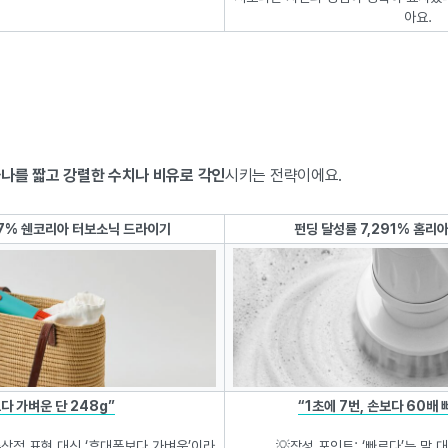
아요.
나를 짧고 강렬한 수치나 비유로 각인
시키는 전략이에요.
67% 쉔코리아 터보소닉 드라이기
펀딩 달성률 7,291% 홈리
다 가벼운 단 248g”
“1초에 7번, 손보다 60배
 추상적 표현 대신 ‘휴대폰보다 가벼운’이라
💡작성 포인트: ‘빠르다’는 말 