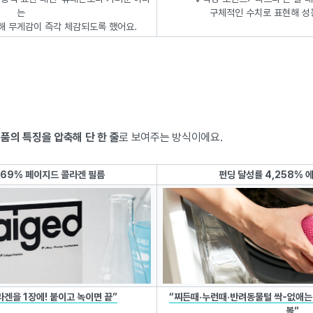
는
구체적인 수치로 표현해 성
해 무게감이 즉각 체감되도록 했어요.
품의 특징을 압축해 단 한 줄
로 보여주는 방식이에요.
569% 페이지드 콜라겐 필름
펀딩 달성률 4,258% 
라겐을 1장에! 붙이고 녹이면 끝”
“찌든때·누런때·반려동물털 싹-없애는
볼”