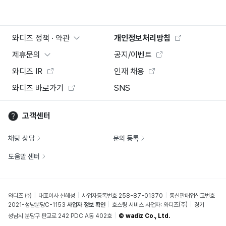
와디즈 정책 · 약관
개인정보처리방침
제휴문의
공지/이벤트
와디즈 IR
인재 채용
와디즈 바로가기
SNS
고객센터
채팅 상담
문의 등록
도움말 센터
와디즈 ㈜
대표이사 신혜성
사업자등록번호 258-87-01370
통신판매업신고번호
2021-성남분당C-1153
사업자 정보 확인
호스팅 서비스 사업자: 와디즈(주)
경기
성남시 분당구 판교로 242 PDC A동 402호
© wadiz Co., Ltd.