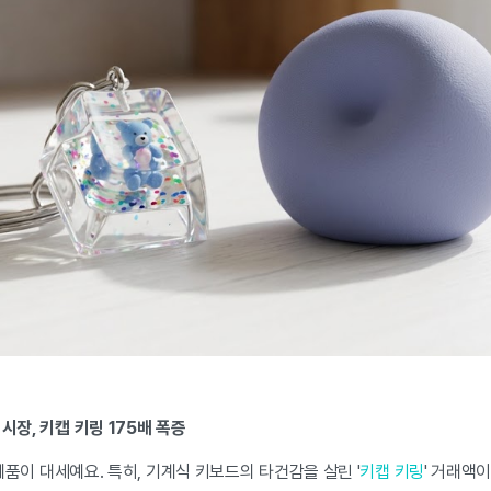
시장, 키캡 키링 175배 폭증
품이 대세예요. 특히, 기계식 키보드의 타건감을 살린 '
키캡 키링
' 거래액