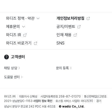
와디즈 정책 · 약관
개인정보처리방침
제휴문의
공지/이벤트
와디즈 IR
인재 채용
와디즈 바로가기
SNS
고객센터
채팅 상담
문의 등록
도움말 센터
와디즈 ㈜
대표이사 신혜성
사업자등록번호 258-87-01370
통신판매업신고번호
2021-성남분당C-1153
사업자 정보 확인
호스팅 서비스 사업자: 와디즈(주)
경기
성남시 분당구 판교로 242 PDC A동 402호
© wadiz Co., Ltd.