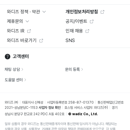
와디즈 정책 · 약관
개인정보처리방침
제휴문의
공지/이벤트
와디즈 IR
인재 채용
와디즈 바로가기
SNS
고객센터
채팅 상담
문의 등록
도움말 센터
와디즈 ㈜
대표이사 신혜성
사업자등록번호 258-87-01370
통신판매업신고번호
2021-성남분당C-1153
사업자 정보 확인
호스팅 서비스 사업자: 와디즈(주)
경기
성남시 분당구 판교로 242 PDC A동 402호
© wadiz Co., Ltd.
일부 상품의 경우 와디즈는 통신판매중개자이며 통신판매 당사자가 아닙니다. 해당되는
상품의 경우 상품, 상품정보, 거래에 관한 의무와 책임은 판매자에게 있으므로, 각 상품