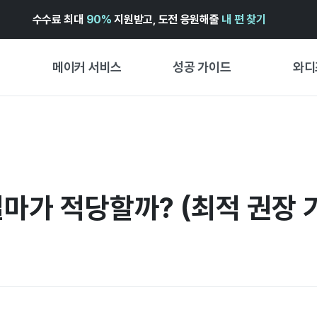
수수료 최대
90%
지원받고, 도전 응원해줄
내 편 찾기
메이커 서비스
성공 가이드
와디
메이커 지원 서비스
펀딩 성공 가이드
첫 시작
와디즈 광고센터 ↗︎
서비스 가이드
유형별 
경험형
도움말센터 ↗︎
와디즈 스쿨
마가 적당할까? (최적 권장 
창작형
와디즈 어워즈 ↗︎
성공 스토리
비즈니스
FOR GLOBAL MAKER
펀딩 인
ENGLISH GUIDE
中文指南
한국어 가이드