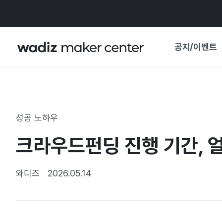
공지/이벤트
공지사항
와디즈
기획전·혜택
성공 노하우
보도자료
마이 와디즈
크라우드펀딩 진행 기간, 얼
기획전 캘린더
중요 업데이트
신뢰센터
와디즈
2026.05.14
지원사업