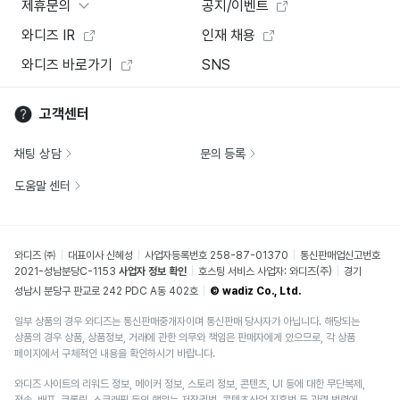
제휴문의
공지/이벤트
와디즈 IR
인재 채용
와디즈 바로가기
SNS
고객센터
채팅 상담
문의 등록
도움말 센터
와디즈 ㈜
대표이사 신혜성
사업자등록번호 258-87-01370
통신판매업신고번호
2021-성남분당C-1153
사업자 정보 확인
호스팅 서비스 사업자: 와디즈(주)
경기
성남시 분당구 판교로 242 PDC A동 402호
© wadiz Co., Ltd.
일부 상품의 경우 와디즈는 통신판매중개자이며 통신판매 당사자가 아닙니다. 해당되는
상품의 경우 상품, 상품정보, 거래에 관한 의무와 책임은 판매자에게 있으므로, 각 상품
페이지에서 구체적인 내용을 확인하시기 바랍니다.
와디즈 사이트의 리워드 정보, 메이커 정보, 스토리 정보, 콘텐츠, UI 등에 대한 무단복제,