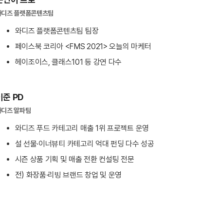
와디즈 플랫폼콘텐츠팀
와디즈 플랫폼콘텐츠팀 팀장
페이스북 코리아 <FMS 2021> 오늘의 마케터
헤이조이스, 클래스101 등 강연 다수
이준 PD
와디즈 알파팀
와디즈 푸드 카테고리 매출 1위 프로젝트 운영
설 선물·이너뷰티 카테고리 억대 펀딩 다수 성공
시즌 상품 기획 및 매출 전환 컨설팅 전문
전) 화장품·리빙 브랜드 창업 및 운영