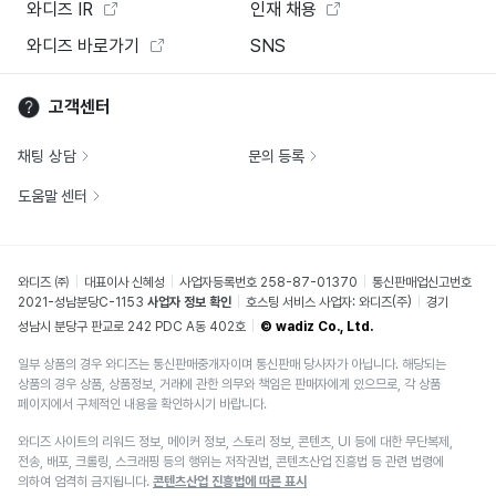
와디즈 IR
인재 채용
와디즈 바로가기
SNS
고객센터
채팅 상담
문의 등록
도움말 센터
와디즈 ㈜
대표이사 신혜성
사업자등록번호 258-87-01370
통신판매업신고번호
2021-성남분당C-1153
사업자 정보 확인
호스팅 서비스 사업자: 와디즈(주)
경기
성남시 분당구 판교로 242 PDC A동 402호
© wadiz Co., Ltd.
일부 상품의 경우 와디즈는 통신판매중개자이며 통신판매 당사자가 아닙니다. 해당되는
상품의 경우 상품, 상품정보, 거래에 관한 의무와 책임은 판매자에게 있으므로, 각 상품
페이지에서 구체적인 내용을 확인하시기 바랍니다.
와디즈 사이트의 리워드 정보, 메이커 정보, 스토리 정보, 콘텐츠, UI 등에 대한 무단복제,
전송, 배포, 크롤링, 스크래핑 등의 행위는 저작권법, 콘텐츠산업 진흥법 등 관련 법령에
의하여 엄격히 금지됩니다.
콘텐츠산업 진흥법에 따른 표시