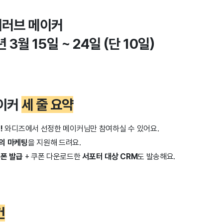
퍼러브 메이커
 3월 15일 ~ 24일 (단 10일)
메이커
세 줄 요약
!
와디즈에서 선정한 메이커님만 참여하실 수 있어요.
의 마케팅
을 지원해 드려요.
쿠폰 발급
+ 쿠폰 다운로드한
서포터 대상 CRM
도 발송해요.
건