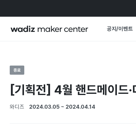
공지/이벤트
공지사항
와디즈
기획전·혜택
종료
보도자료
마이 와디즈
[기획전] 4월 핸드메이드·디
기획전 캘린더
중요 업데이트
신뢰센터
와디즈
2024.03.05
~
2024.04.14
지원사업