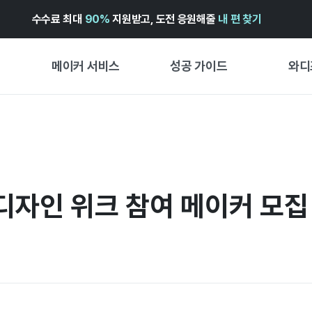
수수료 최대
90%
지원받고, 도전 응원해줄
내 편 찾기
메이커 서비스
성공 가이드
와디
메이커 지원 서비스
펀딩 성공 가이드
첫 시작
와디즈 광고센터 ↗︎
서비스 가이드
유형별 
경험형
도움말센터 ↗︎
와디즈 스쿨
창작형
자인 위크 참여 메이커 모집 (
와디즈 어워즈 ↗︎
성공 스토리
비즈니스
FOR GLOBAL MAKER
펀딩 인
ENGLISH GUIDE
中文指南
한국어 가이드