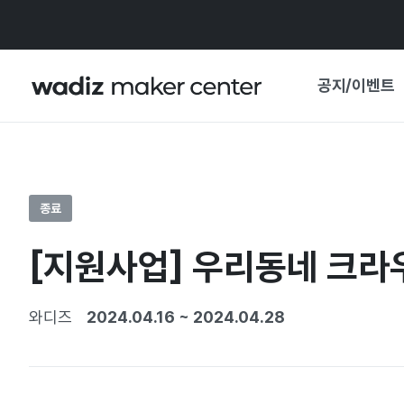
공지/이벤트
공지사항
와디즈
기획전·혜택
종료
보도자료
마이 와디즈
[지원사업] 우리동네 크라우
기획전 캘린더
중요 업데이트
신뢰센터
와디즈
2024.04.16
~
2024.04.28
지원사업