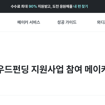
수수료 최대
90%
지원받고, 도전 응원해줄
내 편 찾기
메이커 서비스
성공 가이드
와디
메이커 지원 서비스
펀딩 성공 가이드
첫 시작
와디즈 광고센터 ↗︎
서비스 가이드
유형별 
경험형
도움말센터 ↗︎
와디즈 스쿨
창작형
드펀딩 지원사업 참여 메이커 
와디즈 어워즈 ↗︎
성공 스토리
비즈니스
FOR GLOBAL MAKER
펀딩 인
ENGLISH GUIDE
中文指南
한국어 가이드