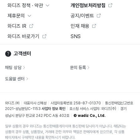
와디즈 정책 · 약관
개인정보처리방침
제휴문의
공지/이벤트
와디즈 IR
인재 채용
와디즈 바로가기
SNS
고객센터
채팅 상담
문의 등록
도움말 센터
와디즈 ㈜
대표이사 신혜성
사업자등록번호 258-87-01370
통신판매업신고번호
2021-성남분당C-1153
사업자 정보 확인
호스팅 서비스 사업자: 와디즈(주)
경기
성남시 분당구 판교로 242 PDC A동 402호
© wadiz Co., Ltd.
일부 상품의 경우 와디즈는 통신판매중개자이며 통신판매 당사자가 아닙니다. 해당되는
상품의 경우 상품, 상품정보, 거래에 관한 의무와 책임은 판매자에게 있으므로, 각 상품
페이지에서 구체적인 내용을 확인하시기 바랍니다.