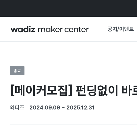
공지/이벤트
공지사항
와디즈
기획전·혜택
종료
보도자료
마이 와디즈
[메이커모집] 펀딩없이 바
기획전 캘린더
중요 업데이트
신뢰센터
와디즈
2024.09.09
~
2025.12.31
지원사업