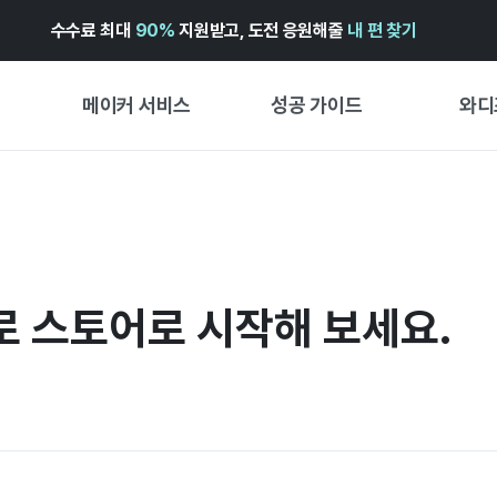
수수료 최대
90%
지원받고, 도전 응원해줄
내 편 찾기
메이커 서비스
성공 가이드
와디
메이커 지원 서비스
펀딩 성공 가이드
첫 시작
와디즈 광고센터 ↗︎
서비스 가이드
유형별 
경험형
도움말센터 ↗︎
와디즈 스쿨
창작형
로 스토어로 시작해 보세요.
와디즈 어워즈 ↗︎
성공 스토리
비즈니스
FOR GLOBAL MAKER
펀딩 인
ENGLISH GUIDE
中文指南
한국어 가이드