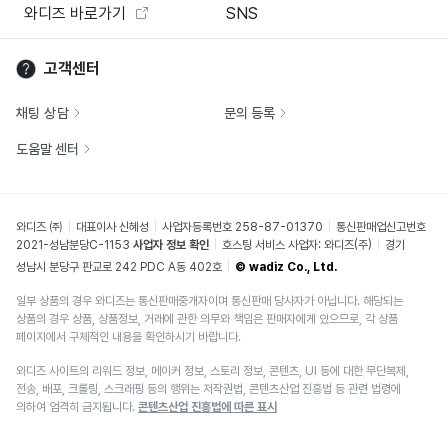
와디즈 바로가기
SNS
고객센터
채팅 상담
문의 등록
도움말 센터
와디즈 ㈜
대표이사 신혜성
사업자등록번호 258-87-01370
통신판매업신고번호
2021-성남분당C-1153
사업자 정보 확인
호스팅 서비스 사업자: 와디즈(주)
경기
성남시 분당구 판교로 242 PDC A동 402호
© wadiz Co., Ltd.
일부 상품의 경우 와디즈는 통신판매중개자이며 통신판매 당사자가 아닙니다. 해당되는
상품의 경우 상품, 상품정보, 거래에 관한 의무와 책임은 판매자에게 있으므로, 각 상품
페이지에서 구체적인 내용을 확인하시기 바랍니다.
와디즈 사이트의 리워드 정보, 메이커 정보, 스토리 정보, 콘텐츠, UI 등에 대한 무단복제,
전송, 배포, 크롤링, 스크래핑 등의 행위는 저작권법, 콘텐츠산업 진흥법 등 관련 법령에
의하여 엄격히 금지됩니다.
콘텐츠산업 진흥법에 따른 표시