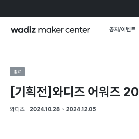
공지/이벤트
공지사항
와디즈
기획전·혜택
종료
보도자료
마이 와디즈
[기획전]와디즈 어워즈 20
기획전 캘린더
중요 업데이트
신뢰센터
와디즈
2024.10.28
~
2024.12.05
지원사업