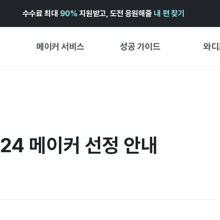
수수료 최대
90%
지원받고, 도전 응원해줄
내 편 찾기
메이커 서비스
성공 가이드
와디
메이커 지원 서비스
펀딩 성공 가이드
첫 시작
와디즈 광고센터 ↗︎
서비스 가이드
유형별 
경험형
도움말센터 ↗︎
와디즈 스쿨
창작형
24 메이커 선정 안내
와디즈 어워즈 ↗︎
성공 스토리
비즈니스
FOR GLOBAL MAKER
펀딩 인
ENGLISH GUIDE
中文指南
한국어 가이드