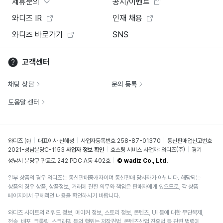
제휴문의
공지/이벤트
와디즈 IR
인재 채용
와디즈 바로가기
SNS
고객센터
채팅 상담
문의 등록
도움말 센터
와디즈 ㈜
대표이사 신혜성
사업자등록번호 258-87-01370
통신판매업신고번호
2021-성남분당C-1153
사업자 정보 확인
호스팅 서비스 사업자: 와디즈(주)
경기
성남시 분당구 판교로 242 PDC A동 402호
© wadiz Co., Ltd.
일부 상품의 경우 와디즈는 통신판매중개자이며 통신판매 당사자가 아닙니다. 해당되는
상품의 경우 상품, 상품정보, 거래에 관한 의무와 책임은 판매자에게 있으므로, 각 상품
페이지에서 구체적인 내용을 확인하시기 바랍니다.
와디즈 사이트의 리워드 정보, 메이커 정보, 스토리 정보, 콘텐츠, UI 등에 대한 무단복제,
전송, 배포, 크롤링, 스크래핑 등의 행위는 저작권법, 콘텐츠산업 진흥법 등 관련 법령에