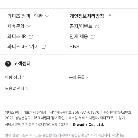
와디즈 정책 · 약관
개인정보처리방침
제휴문의
공지/이벤트
와디즈 IR
인재 채용
와디즈 바로가기
SNS
고객센터
채팅 상담
문의 등록
도움말 센터
와디즈 ㈜
대표이사 신혜성
사업자등록번호 258-87-01370
통신판매업신고번호
2021-성남분당C-1153
사업자 정보 확인
호스팅 서비스 사업자: 와디즈(주)
경기
성남시 분당구 판교로 242 PDC A동 402호
© wadiz Co., Ltd.
일부 상품의 경우 와디즈는 통신판매중개자이며 통신판매 당사자가 아닙니다. 해당되는