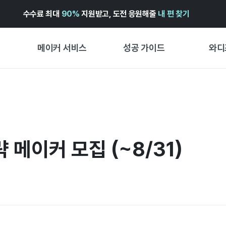
수수료 최대
90%
지원받고, 도전 응원해줄
내 편 찾기
메이커 서비스
성공 가이드
와디
메이커 지원 서비스
펀딩 성공 가이드
첫 시작
와디즈 광고센터 ↗︎
서비스 가이드
유형별 
경험형
도움말센터 ↗︎
와디즈 스쿨
창작형
 메이커 모집 (~8/31)
와디즈 어워즈 ↗︎
성공 스토리
비즈니스
FOR GLOBAL MAKER
펀딩 인
ENGLISH GUIDE
中文指南
한국어 가이드