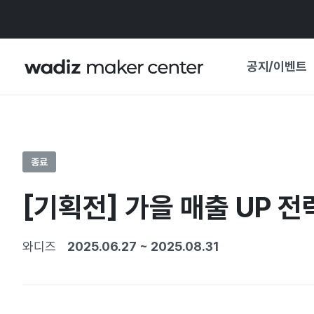
공지/이벤트
공지사항
와디즈
기획전·혜택
종료
보도자료
마이 와디즈
[기획전] 가을 매출 UP 전략
기획전 캘린더
중요 업데이트
신뢰센터
와디즈
2025.06.27
~
2025.08.31
지원사업