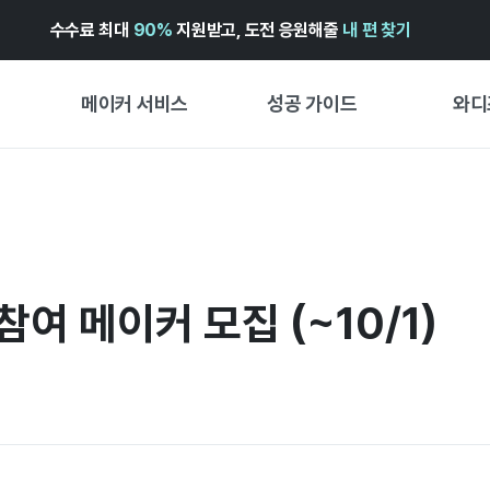
수수료 최대
90%
지원받고, 도전 응원해줄
내 편 찾기
메이커 서비스
성공 가이드
와디
메이커 지원 서비스
펀딩 성공 가이드
첫 시작
와디즈 광고센터 ↗︎
서비스 가이드
유형별 
경험형
도움말센터 ↗︎
와디즈 스쿨
창작형
여 메이커 모집 (~10/1)
와디즈 어워즈 ↗︎
성공 스토리
비즈니스
FOR GLOBAL MAKER
펀딩 인
ENGLISH GUIDE
中文指南
한국어 가이드