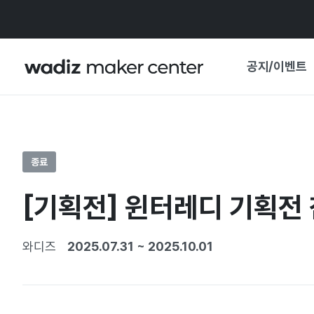
공지/이벤트
공지사항
와디즈
기획전·혜택
종료
보도자료
마이 와디즈
[기획전] 윈터레디 기획전 참
기획전 캘린더
중요 업데이트
신뢰센터
와디즈
2025.07.31
~
2025.10.01
지원사업