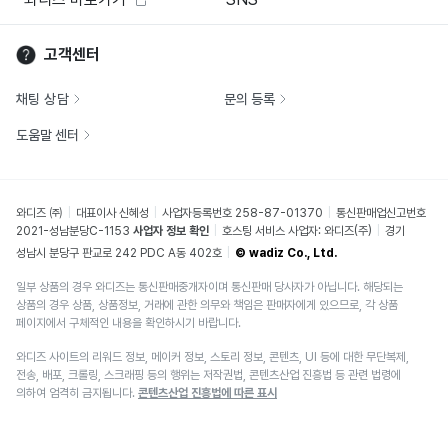
고객센터
채팅 상담
문의 등록
도움말 센터
와디즈 ㈜
대표이사 신혜성
사업자등록번호 258-87-01370
통신판매업신고번호
2021-성남분당C-1153
사업자 정보 확인
호스팅 서비스 사업자: 와디즈(주)
경기
성남시 분당구 판교로 242 PDC A동 402호
© wadiz Co., Ltd.
일부 상품의 경우 와디즈는 통신판매중개자이며 통신판매 당사자가 아닙니다. 해당되는
상품의 경우 상품, 상품정보, 거래에 관한 의무와 책임은 판매자에게 있으므로, 각 상품
페이지에서 구체적인 내용을 확인하시기 바랍니다.
와디즈 사이트의 리워드 정보, 메이커 정보, 스토리 정보, 콘텐츠, UI 등에 대한 무단복제,
전송, 배포, 크롤링, 스크래핑 등의 행위는 저작권법, 콘텐츠산업 진흥법 등 관련 법령에
의하여 엄격히 금지됩니다.
콘텐츠산업 진흥법에 따른 표시