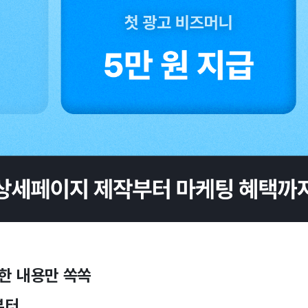
요한 내용만 쏙쏙
부터