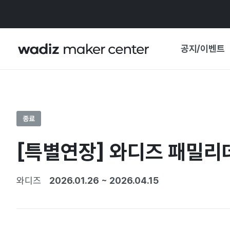
공지/이벤트
공지사항
와디즈
기획전·혜택
종료
보도자료
마이 와디즈
[특별연장] 와디즈 패밀리데
기획전 캘린더
중요 업데이트
신뢰센터
와디즈
2026.01.26
~
2026.04.15
지원사업