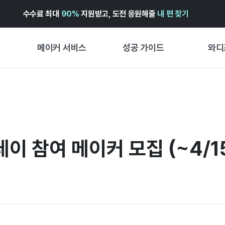
수수료 최대
90%
지원받고, 도전 응원해줄
내 편 찾기
메이커 서비스
성공 가이드
와디
메이커 지원 서비스
펀딩 성공 가이드
첫 시작
와디즈 광고센터 ↗︎
서비스 가이드
유형별 
경험형
도움말센터 ↗︎
와디즈 스쿨
창작형
이 참여 메이커 모집 (~4/1
와디즈 어워즈 ↗︎
성공 스토리
비즈니스
FOR GLOBAL MAKER
펀딩 인
ENGLISH GUIDE
中文指南
한국어 가이드