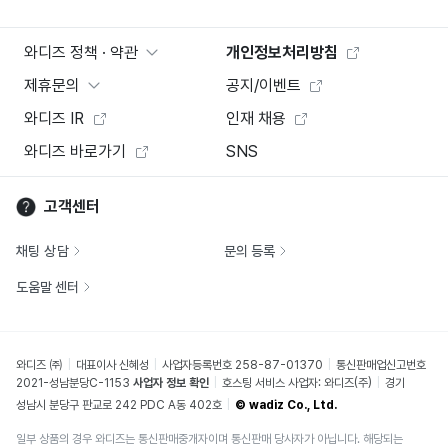
와디즈 정책 · 약관
개인정보처리방침
제휴문의
공지/이벤트
와디즈 IR
인재 채용
와디즈 바로가기
SNS
고객센터
채팅 상담
문의 등록
도움말 센터
와디즈 ㈜
대표이사 신혜성
사업자등록번호 258-87-01370
통신판매업신고번호
2021-성남분당C-1153
사업자 정보 확인
호스팅 서비스 사업자: 와디즈(주)
경기
성남시 분당구 판교로 242 PDC A동 402호
© wadiz Co., Ltd.
일부 상품의 경우 와디즈는 통신판매중개자이며 통신판매 당사자가 아닙니다. 해당되는