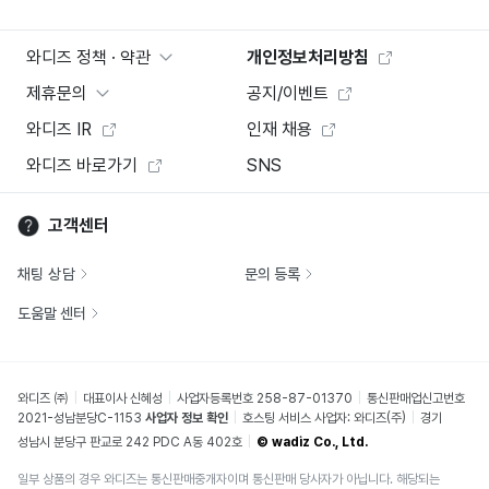
와디즈 정책 · 약관
개인정보처리방침
제휴문의
공지/이벤트
와디즈 IR
인재 채용
와디즈 바로가기
SNS
고객센터
채팅 상담
문의 등록
도움말 센터
와디즈 ㈜
대표이사 신혜성
사업자등록번호 258-87-01370
통신판매업신고번호
2021-성남분당C-1153
사업자 정보 확인
호스팅 서비스 사업자: 와디즈(주)
경기
성남시 분당구 판교로 242 PDC A동 402호
© wadiz Co., Ltd.
일부 상품의 경우 와디즈는 통신판매중개자이며 통신판매 당사자가 아닙니다. 해당되는