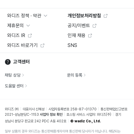
와디즈 정책 · 약관
개인정보처리방침
제휴문의
공지/이벤트
와디즈 IR
인재 채용
와디즈 바로가기
SNS
고객센터
채팅 상담
문의 등록
도움말 센터
와디즈 ㈜
대표이사 신혜성
사업자등록번호 258-87-01370
통신판매업신고번호
2021-성남분당C-1153
사업자 정보 확인
호스팅 서비스 사업자: 와디즈(주)
경기
성남시 분당구 판교로 242 PDC A동 402호
© wadiz Co., Ltd.
일부 상품의 경우 와디즈는 통신판매중개자이며 통신판매 당사자가 아닙니다. 해당되는