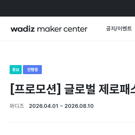
공지/이벤트
공지사항
와디즈
기획전·혜택
중요
진행중
보도자료
마이 와디즈
[프로모션] 글로벌 제로패
기획전 캘린더
중요 업데이트
신뢰센터
와디즈
2026.04.01
~
2026.08.10
지원사업