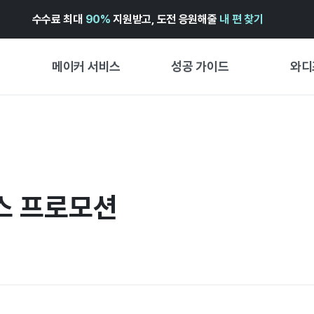
수수료 최대
90%
지원받고, 도전 응원해줄
내 편 찾기
메이커 서비스
성공 가이드
와디
메이커 지원 서비스
펀딩 성공 가이드
첫 시작
와디즈 광고센터 ↗︎
서비스 가이드
유형별 
경험형
도움말센터 ↗︎
와디즈 스쿨
창작형
스 프로모션
와디즈 어워즈 ↗︎
성공 스토리
비즈니스
FOR GLOBAL MAKER
펀딩 인
ENGLISH GUIDE
中文指南
한국어 가이드