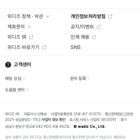
와디즈 정책 · 약관
개인정보처리방침
제휴문의
공지/이벤트
와디즈 IR
인재 채용
와디즈 바로가기
SNS
고객센터
채팅 상담
문의 등록
도움말 센터
와디즈 ㈜
대표이사 신혜성
사업자등록번호 258-87-01370
통신판매업신고번호
2021-성남분당C-1153
사업자 정보 확인
호스팅 서비스 사업자: 와디즈(주)
경기
성남시 분당구 판교로 242 PDC A동 402호
© wadiz Co., Ltd.
일부 상품의 경우 와디즈는 통신판매중개자이며 통신판매 당사자가 아닙니다. 해당되는