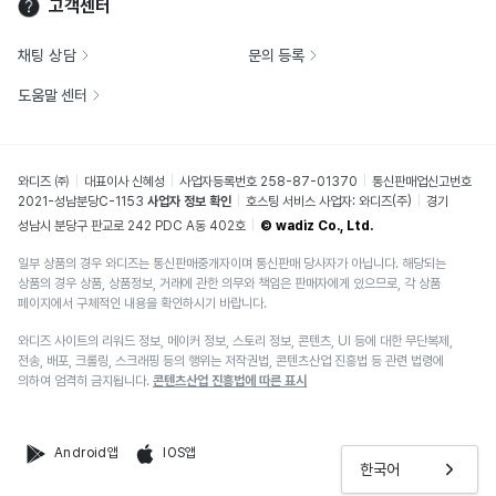
고객센터
채팅 상담
문의 등록
도움말 센터
와디즈 ㈜
대표이사 신혜성
사업자등록번호 258-87-01370
통신판매업신고번호
2021-성남분당C-1153
사업자 정보 확인
호스팅 서비스 사업자: 와디즈(주)
경기
성남시 분당구 판교로 242 PDC A동 402호
© wadiz Co., Ltd.
일부 상품의 경우 와디즈는 통신판매중개자이며 통신판매 당사자가 아닙니다. 해당되는
상품의 경우 상품, 상품정보, 거래에 관한 의무와 책임은 판매자에게 있으므로, 각 상품
페이지에서 구체적인 내용을 확인하시기 바랍니다.
와디즈 사이트의 리워드 정보, 메이커 정보, 스토리 정보, 콘텐츠, UI 등에 대한 무단복제,
전송, 배포, 크롤링, 스크래핑 등의 행위는 저작권법, 콘텐츠산업 진흥법 등 관련 법령에
의하여 엄격히 금지됩니다.
콘텐츠산업 진흥법에 따른 표시
Android앱
IOS앱
한국어