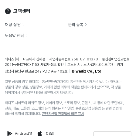
고객센터
채팅 상담
문의 등록
도움말 센터
와디즈 ㈜
대표이사 신혜성
사업자등록번호 258-87-01370
통신판매업신고번호
2021-성남분당C-1153
사업자 정보 확인
호스팅 서비스 사업자: 와디즈(주)
경기
성남시 분당구 판교로 242 PDC A동 402호
© wadiz Co., Ltd.
일부 상품의 경우 와디즈는 통신판매중개자이며 통신판매 당사자가 아닙니다. 해당되는
상품의 경우 상품, 상품정보, 거래에 관한 의무와 책임은 판매자에게 있으므로, 각 상품
페이지에서 구체적인 내용을 확인하시기 바랍니다.
와디즈 사이트의 리워드 정보, 메이커 정보, 스토리 정보, 콘텐츠, UI 등에 대한 무단복제,
전송, 배포, 크롤링, 스크래핑 등의 행위는 저작권법, 콘텐츠산업 진흥법 등 관련 법령에
의하여 엄격히 금지됩니다.
콘텐츠산업 진흥법에 따른 표시
Android앱
IOS앱