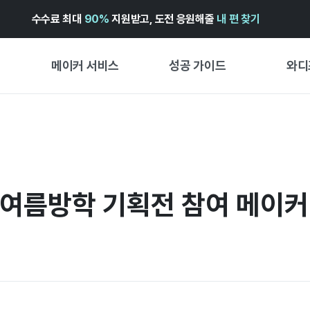
수수료 최대
90%
지원받고, 도전 응원해줄
내 편 찾기
메이커 서비스
성공 가이드
와디
메이커 지원 서비스
펀딩 성공 가이드
첫 시작
와디즈 광고센터 ↗︎
서비스 가이드
유형별 
경험형
도움말센터 ↗︎
와디즈 스쿨
창작형
여름방학 기획전 참여 메이커 모
와디즈 어워즈 ↗︎
성공 스토리
비즈니스
FOR GLOBAL MAKER
펀딩 인
ENGLISH GUIDE
中文指南
한국어 가이드