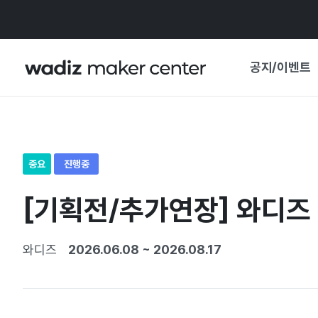
공지/이벤트
공지사항
와디즈
기획전·혜택
중요
진행중
보도자료
마이 와디즈
[기획전/추가연장] 와디즈 
기획전 캘린더
중요 업데이트
신뢰센터
와디즈
2026.06.08
~
2026.08.17
지원사업