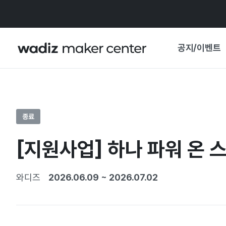
공지/이벤트
공지사항
와디즈
기획전·혜택
종료
보도자료
마이 와디즈
[지원사업] 하나 파워 온 
기획전 캘린더
중요 업데이트
신뢰센터
와디즈
2026.06.09
~
2026.07.02
지원사업