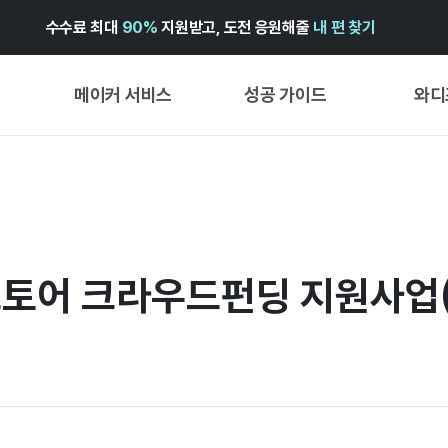
수수료 최대
90%
지원받고, 도전 응원해줄
내 편 찾기
메이커 서비스
성공 가이드
와디
메이커 지원 서비스
펀딩 성공 가이드
첫 시작
와디즈 광고센터 ↗︎
서비스 가이드
유형별 
경험형
도움말센터 ↗︎
와디즈 스쿨
창작형
스토어 크라우드펀딩 지원사업(~
와디즈 어워즈 ↗︎
성공 스토리
비즈니스
FOR GLOBAL MAKER
펀딩 인
ENGLISH GUIDE
中文指南
한국어 가이드