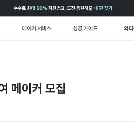
수수료 최대
90%
지원받고, 도전 응원해줄
내 편 찾기
메이커 서비스
성공 가이드
와디
메이커 지원 서비스
펀딩 성공 가이드
첫 시작
와디즈 광고센터 ↗︎
서비스 가이드
유형별 
경험형
도움말센터 ↗︎
와디즈 스쿨
창작형
여 메이커 모집
와디즈 어워즈 ↗︎
성공 스토리
비즈니스
FOR GLOBAL MAKER
펀딩 인
ENGLISH GUIDE
中文指南
한국어 가이드