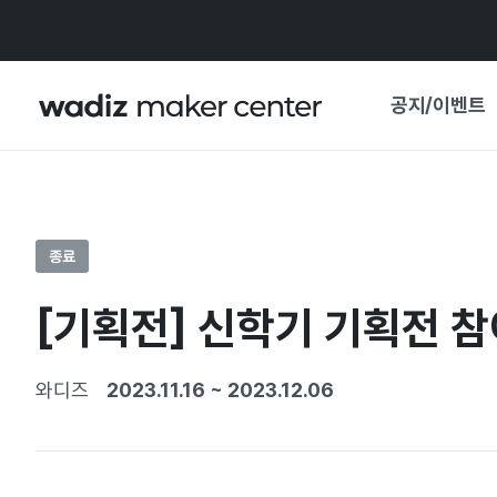
공지/이벤트
공지사항
와디즈
기획전·혜택
종료
보도자료
마이 와디즈
[기획전] 신학기 기획전 참
기획전 캘린더
중요 업데이트
신뢰센터
와디즈
2023.11.16
~
2023.12.06
지원사업