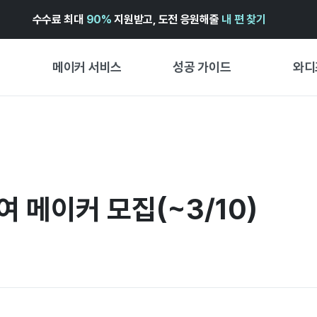
수수료 최대
90%
지원받고, 도전 응원해줄
내 편 찾기
메이커 서비스
성공 가이드
와디
메이커 지원 서비스
펀딩 성공 가이드
첫 시작
와디즈 광고센터 ↗︎
서비스 가이드
유형별 
경험형
도움말센터 ↗︎
와디즈 스쿨
창작형
여 메이커 모집(~3/10)
와디즈 어워즈 ↗︎
성공 스토리
비즈니스
FOR GLOBAL MAKER
펀딩 인
ENGLISH GUIDE
中文指南
한국어 가이드