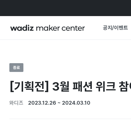
공지/이벤트
공지사항
와디즈
기획전·혜택
종료
보도자료
마이 와디즈
[기획전] 3월 패션 위크 참
기획전 캘린더
중요 업데이트
신뢰센터
와디즈
2023.12.26
~
2024.03.10
지원사업