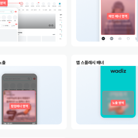
노출
앱 스플래시 배너