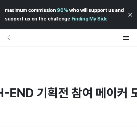
maximum commission
90%
who will support us and
support us on the challenge
Finding My Side
H-END 기획전 참여 메이커 모