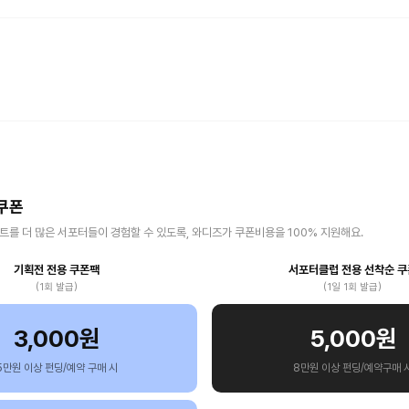
쿠폰
를 더 많은 서포터들이 경험할 수 있도록, 와디즈가 쿠폰비용을 100% 지원해요.
기획전 전용 쿠폰팩
서포터클럽 전용 선착순 쿠
(1회 발급)
(1일 1회 발급)
3,000원
5,000원
5만원 이상 펀딩/예약 구매 시
8만원 이상 펀딩/예약구매 