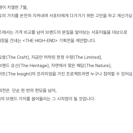
쟁이 치열한 7월,
유의 가치를 온전히 지켜내며 서포터에게 다가가기 위한 고민을 하고 계신가요
디즈에서는 가격 비교를 넘어 브랜드의 본질을 알아보는 서포터들을 대상으로
을 건네는 <THE HIGH-END> 기획전을 제안합니다.
(The Craft), 지금만 허락된 한정 수량(The Limited),
드 유산(The Heritage), 자연에서 찾은 해답(The Nature),
트(The Insight)의 프리미엄을 가진 프로젝트라면 누구나 참여할 수 있어요
획전은 단순 한 번의 펀딩을 넘어,
의 브랜드 가치를 끌어올리는 그 시작점이 될 것입니다.