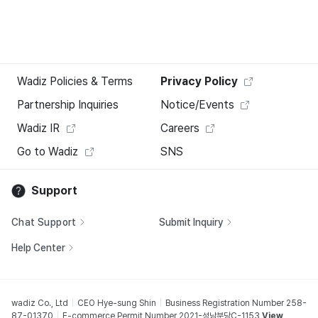
Wadiz Policies & Terms
Privacy Policy
Partnership Inquiries
Notice/Events
Wadiz IR
Careers
Go to Wadiz
SNS
Support
Chat Support
Submit Inquiry
Help Center
wadiz Co., Ltd
CEO Hye-sung Shin
Business Registration Number 258-
87-01370
E-commerce Permit Number 2021-성남분당C-1153
View