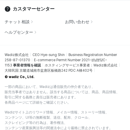
カスタマーセンター
チャット相談
お問い合わせ
ヘルプセンター
Wadiz株式会社
CEO Hye-sung Shin
Business Registration Number
258-87-01370
E-commerce Permit Number 2021-성남분당C-
1153
事業者情報を確認
ホスティングサービス事業者：Wadiz株式会社
大韓民国 京畿道城南市盆唐区板橋路242 PDC A棟402号
© wadiz Co., Ltd.
一部の商品において、Wadizは通信販売の仲介者であり、
販売当事者ではありません。該当する商品については、商品、商品情報、
取引に関する義務と責任は販売者にあります。
各商品ページにて詳細をご確認ください。
Wadizサイト上のリワード情報、メイカー情報、ストーリー情報、
コンテンツ、UI等の無断複製、送信、配布、クロール、
スクレイピング等の行為は、著作権法、
コンテンツ産業振興法等の関連法令により厳格に禁止されています。