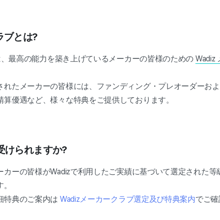
ラブとは?
ブは、最高の能力を築き上げているメーカーの皆様のための
Wad
されたメーカーの皆様には、ファンディング・プレオーダーおよ
精算優遇など、様々な特典をご提供しております。
受けられますか?
ーカーの皆様がWadizで利用したご実績に基づいて選定された
す。
細特典のご案内は
Wadizメーカークラブ選定及び特典案内
でご確