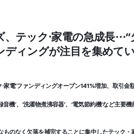
ズ、テック⋅家電の急成長⋯“
ンディングが注目を集めてい
ク⋅家電’ファンディングオープン141%増加、取引金額
動通話録音機’、‘洗濯物煮沸容器’、‘電気節約機’など主
余分なものなく欠落を補完することに集中したテック・