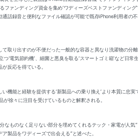
えるファンディング資金を集め‘ワディーズベストファンディング’1位
通話録音と便利なファイル確認が可能で既存iPhone利用者の
して取り出すのが不便だった一般的な容器と異なり洗濯物の分離
立つ‘電気節約機’、細菌と悪臭を取る‘スマートゴミ箱’など日常
品が反応を得ている。
しい機能と経験を提供する‘新製品への乗り換え’より本質に忠実
製品が徐々に注目を受けているものと解釈される。
分なものなく足りない部分を埋めてくれるテック・家電が人気”と
デア製品をワディーズで出会える”と述べた。