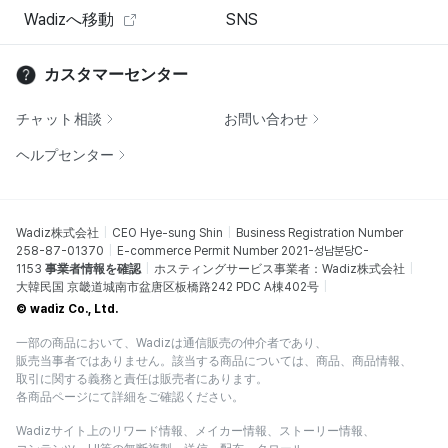
Wadizへ移動
SNS
カスタマーセンター
チャット相談
お問い合わせ
ヘルプセンター
Wadiz株式会社
CEO Hye-sung Shin
Business Registration Number
258-87-01370
E-commerce Permit Number 2021-성남분당C-
1153
事業者情報を確認
ホスティングサービス事業者：Wadiz株式会社
大韓民国 京畿道城南市盆唐区板橋路242 PDC A棟402号
© wadiz Co., Ltd.
一部の商品において、Wadizは通信販売の仲介者であり、
販売当事者ではありません。該当する商品については、商品、商品情報、
取引に関する義務と責任は販売者にあります。
各商品ページにて詳細をご確認ください。
Wadizサイト上のリワード情報、メイカー情報、ストーリー情報、