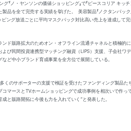
ング『ノ・ヤンソンの価値ショッピング』で『ピースコリア キッチン
た製品を全て完売する実績を挙げた。 美容製品『ノクタンパック
ョッピング放送ごとに平均マスクパック対比高い売上を達成して
ランド販路拡大のためオン・オフライン流通チャネルと積極的に
および民間投資連携型マッチング融資（LIPS）支援、子会社ワ
グなど中小ブランド育成事業を全方位で展開している。
に多くのサポーターの支援で検証を受けたファンディング製品た
ブコマースとTVホームショッピングで成功事例を相次いで作って
育成と販路開拓に今後も力を入れていく”と発表した。