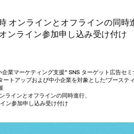
2時 オンラインとオフラインの同時
でオンライン参加申し込み受け付け
、“中小企業マーケティング支援” SNS ターゲット広告セミ
ta、スタートアップおよび中小企業を対象とした‘ブーステ
催
時 オンラインとオフラインの同時進行、
ライン参加申し込み受け付け