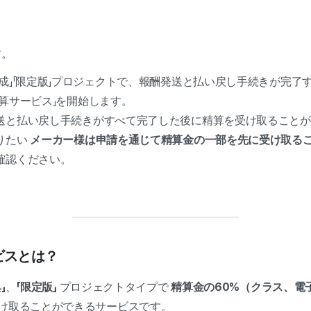
す。
成」「限定版」プロジェクトで、報酬発送と払い戻し手続きが完了
算サービス」を開始します。
送と払い戻し手続きがすべて完了した後に精算を受け取ることが
りたい
メーカー様は申請を通じて精算金の一部を先に受け取る
確認ください。
ービスとは？
」
、
「限定版」
プロジェクトタイプで
精算金の60%（クラス、電
け取ることができるサービスです。