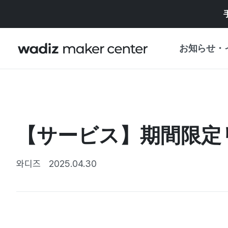
お知らせ・
お知らせ
WADIZ
企画展・特典
【サービス】期間限定
プレスリリース
マイワディズ
企画展カレンダ
와디즈
2025.04.30
重要なお知らせ
セキュリティセ
支援事業