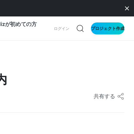
dizが初めての方
プロジェクト作成
ログイン
の一歩ガイド
別ガイド
内
ス向け
共有する
ドファンディング
サイト