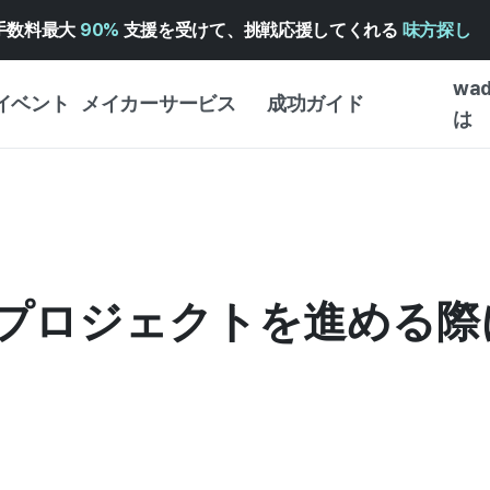
手数料最大
90%
支援を受けて、挑戦応援してくれる
味方探し
wa
イベント
メイカーサービス
成功ガイド
は
メイカー向けサポートサ
クラウドファンディング
はじめ
ービス
成功ガイド
WADIZ 広告センター ↗︎
サービスガイド
タイプ
体験型
ヘルプセンター ↗︎
WADIZ・スクール
プロジェクトを進める際
創作型
ー
WADIZアワード ↗︎
成功ストーリー
ビジネ
ンター
FOR GLOBAL MAKER
クラウ
英語ガイド
・イン
中国語ガイド
韓国語ガイド