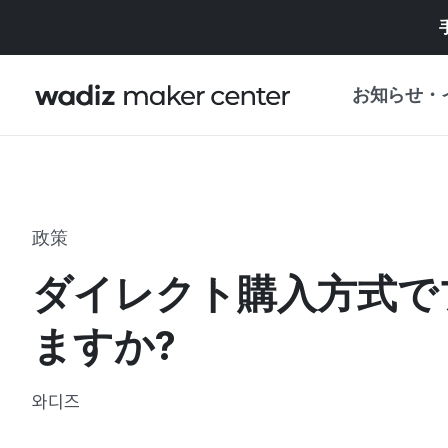
お知らせ・
お知らせ
WADIZ
企画展・特典
政策
プレスリリース
マイワディズ
ダイレクト購入方式で
企画展カレンダ
重要なお知らせ
セキュリティセ
ますか?
支援事業
와디즈