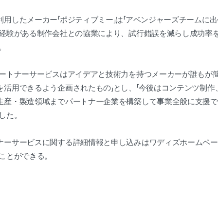
用したメーカー「ポジティブミー」は「アベンジャーズチームに出
の経験がある制作会社との協業により、試行錯誤を減らし成功率
。
パートナーサービスはアイデアと技術力を持つメーカーが誰もが
を活用できるよう企画されたもの」とし、「今後はコンテンツ制作
生産・製造領域までパートナー企業を構築して事業全般に支援で
した。
ナーサービスに関する詳細情報と申し込みはワディズホームペー
うことができる。