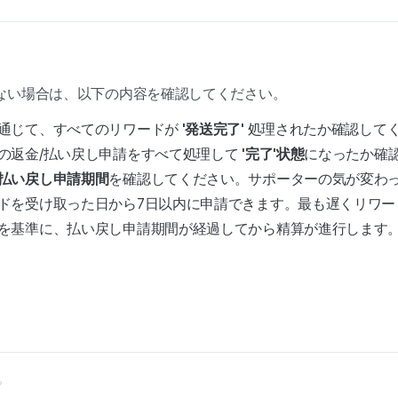
ない場合は、以下の内容を確認してください。
通じて、すべてのリワードが
'発送完了'
処理されたか確認して
の返金/払い戻し申請をすべて処理して
'完了'状態
になったか確
払い戻し申請期間
を確認してください。サポーターの気が変わ
ドを受け取った日から7日以内に申請できます。最も遅くリワー
を基準に、払い戻し申請期間が経過してから精算が進行します
。