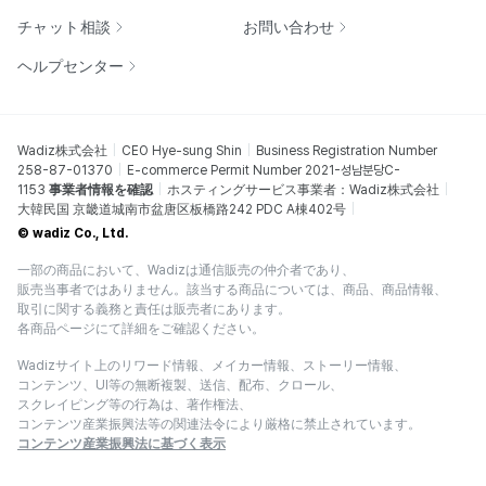
チャット相談
お問い合わせ
ヘルプセンター
Wadiz株式会社
CEO Hye-sung Shin
Business Registration Number
258-87-01370
E-commerce Permit Number 2021-성남분당C-
1153
事業者情報を確認
ホスティングサービス事業者：Wadiz株式会社
大韓民国 京畿道城南市盆唐区板橋路242 PDC A棟402号
© wadiz Co., Ltd.
一部の商品において、Wadizは通信販売の仲介者であり、
販売当事者ではありません。該当する商品については、商品、商品情報、
取引に関する義務と責任は販売者にあります。
各商品ページにて詳細をご確認ください。
Wadizサイト上のリワード情報、メイカー情報、ストーリー情報、
コンテンツ、UI等の無断複製、送信、配布、クロール、
スクレイピング等の行為は、著作権法、
コンテンツ産業振興法等の関連法令により厳格に禁止されています。
コンテンツ産業振興法に基づく表示